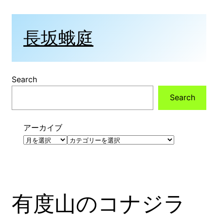
内
容
を
長坂蛾庭
ス
キ
ッ
プ
Search
Search
アーカイブ
カ
テ
ゴ
リ
ー
有度山のコナジラ