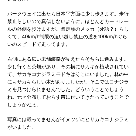
パークウェイに出たら日本平方面に少し歩きます。歩行
禁止らしいので真似しないように。ほとんどガードレー
ルの外側を歩けますが。暴走族のメッカ（死語？）らし
くて、40km/h制限の追い越し禁止の道を100km/hぐら
いのスピードで走ってます。
右側にある広い未舗装路が見えたらそちらに進みます。
少し行くと茶畑があり、その横にサカキが植栽されてい
て、サカキコナジラミモドキはそこにいました。林の中
にもサカキらしい木がありましたが、そこではコナジラ
ミを見つけられませんでした。どういうことでしょう
ね。元々分布しておらず苗に付いてきたっていうことで
しょうかねぇ。
写真には載ってませんがイヌツゲにヒサカキコナジラミ
がいました。