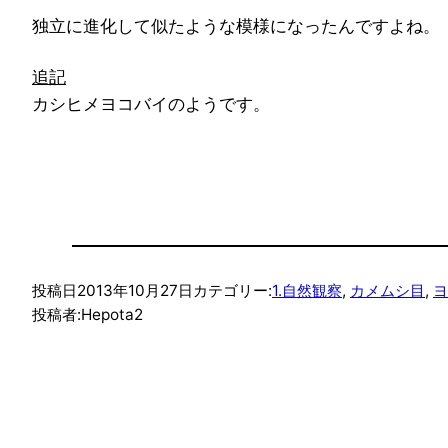
独立に進化して似たような模様になったんですよね。
追記
カシヒメヨコバイのようです。
投稿日
2013年10月27日
カテゴリー:
1.自然観察
, 
カメムシ目
, 
ヨ
投稿者:
Hepota2