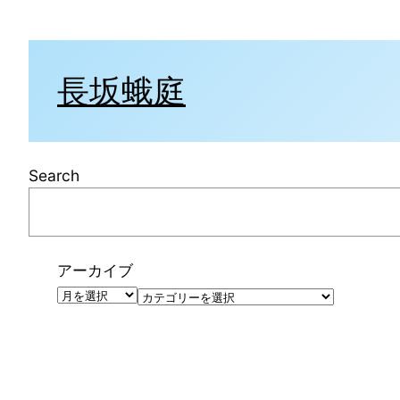
内
容
を
長坂蛾庭
ス
キ
ッ
プ
Search
アーカイブ
カ
テ
ゴ
リ
ー