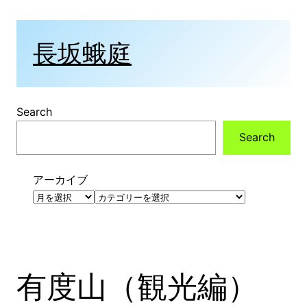
内
容
を
長坂蛾庭
ス
キ
ッ
プ
Search
Search
アーカイブ
カ
テ
ゴ
リ
ー
有度山（観光編）