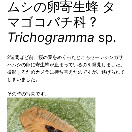
ムシの卵寄生蜂 タ
マゴコバチ科 ?
Trichogramma
sp.
2週間ほど前、桜の葉をめくったところセモンジンガサ
ハムシの卵に寄生蜂が止まっているのを発見しました。
撮影するためカメラに持ち替えたのですが、逃げられて
しまいました。
その時の写真です。