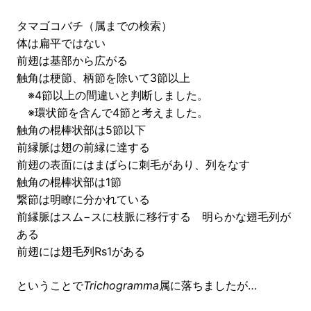
タマゴコバチ（属までの検索）
体は扁平ではない
前翅は基部から広がる
触角は梗節、柄節を除いて3節以上
※4節以上の間違いと判断しました。
※環状節を含んで4節と考えました。
触角の棍棒状部は5節以下
前縁脈は翅の前縁に達する
前翅の表面にはまばらに刺毛があり、列をなす
触角の棍棒状部は1節
繋節は明瞭に分かれている
前縁脈はスム−スに枝脈に移行する 明らかな翅毛列が
ある
前翅には翅毛列Rs1がある
ということで
Trichogramma
属に落ちましたが…