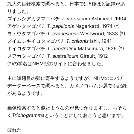
九大の目録検索で調べると、日本では6種ほど記録があ
りました。
ズイムシアカタマゴバチ
T. japonicum
Ashmead, 1904
アゲハタマゴバチ
T. papilionis
Nagarkatti, 1974 (*)
ヨトウタマゴバチ
T. evanescens
Westwood, 1833 (*)
ズイムシキイロタマゴバチ
T. chilonis
Ishii, 1941
キイロタマゴバチ
T. dendrolimi
Matsumura, 1926 (*)
メアカタマゴバチ
T. australicum
Girault, 1912
(*)の学名はNHMのサイトに合わせました。
主に鱗翅目の卵に寄生するようですが、NHMのコバチ
データーベースで調べると、カメノコハムシ属でも記録
があるようです。
画像検索すると似たようなのが見つかりますし、おそら
く
Trichogramma
ということにしておこうと思います。
疲れた。