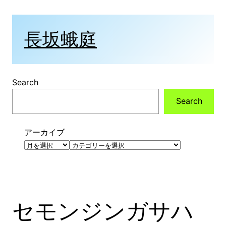
内
容
を
長坂蛾庭
ス
キ
ッ
プ
Search
Search
アーカイブ
カ
テ
ゴ
リ
ー
セモンジンガサハ