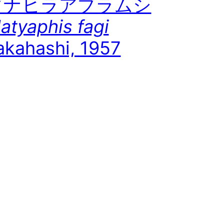
ブナヒラアブラムシ
latyaphis fagi
akahashi, 1957
士山の外輪山の竜ヶ岳で見つけました。ブナの
裏についていました。数は少なかったです。 ■
ヒラアブラムシ Platyaphis fagi Takahashi,
957 ホストと特徴的な形態からブナヒラアブラム
 […]
21年7月19日
ウツギトックリアブラ