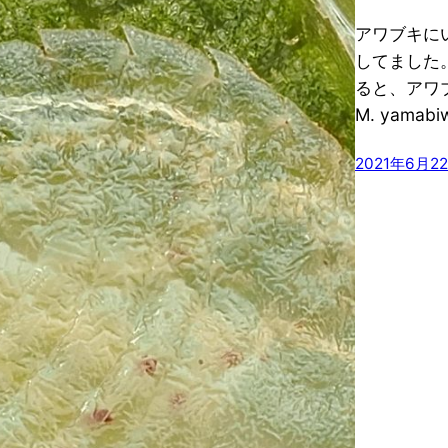
アワブキに
してました。 a
ると、アワブキに
M. yamabi
2021年6月2