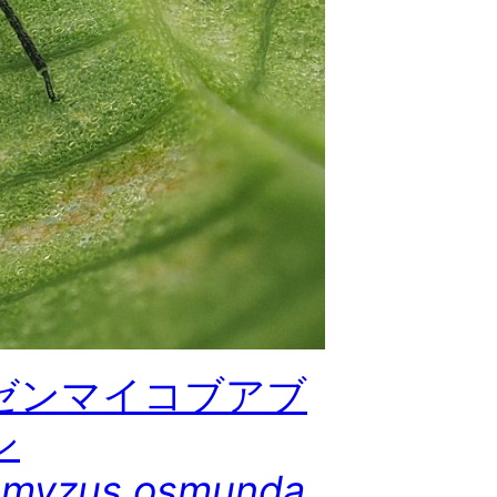
ゼンマイコブアブ
シ
omyzus osmunda