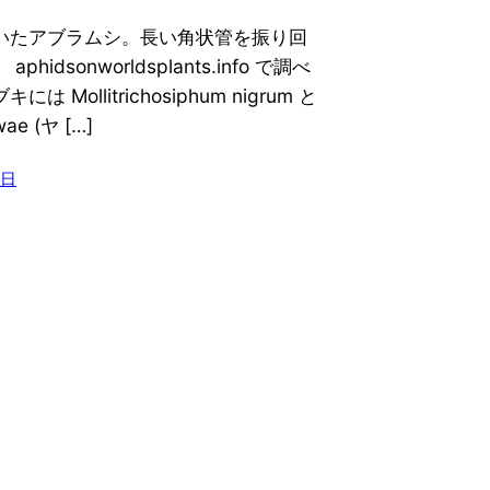
いたアブラムシ。長い角状管を振り回
phidsonworldsplants.info で調べ
は Mollitrichosiphum nigrum と
wae (ヤ […]
2日