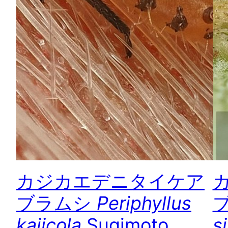
カジカエデニタイケア
ブラムシ
Periphyllus
kajicola
Sugimoto,
si