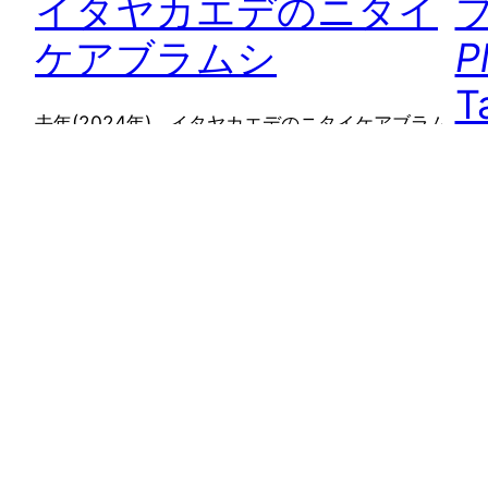
イタヤカエデのニタイ
ケアブラムシ
P
T
去年(2024年)、イタヤカエデのニタイケアブラム
シを1年間観察した記録をまとめておきます。幹母
富
から産卵まで観察できました。去年この仲間を再
葉
検討した論文が発表されたのですが、イタヤカエ
ブナ
デには複数種がつくので、種名までは特 […]
1
シで
2025年2月2日
20