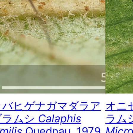
カバヒゲナガマダラア
オニ
ブラムシ
Calaphis
ラム
milis
Quednau, 1979
Micr