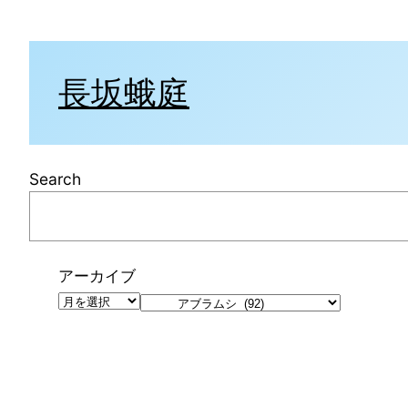
内
容
を
長坂蛾庭
ス
キ
ッ
プ
Search
アーカイブ
カ
テ
ゴ
リ
ー