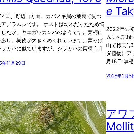
e
Tak
月14日、野辺山方面、カバノキ属の葉裏で見つ
たアブラムシです。 ホストは幼木だったため悩
2022年
ましたが、ヤエガワカンバのようです。葉柄に
ムシの記録
があり、樹皮が大きくめくれています。葉っぱ
山で標高1,3
シラカバに似ていますが、シラカバの葉柄 […]
ダ植物にアブ
月18日 無翅
25年11月29日
2025年2月5
アワ
Molli