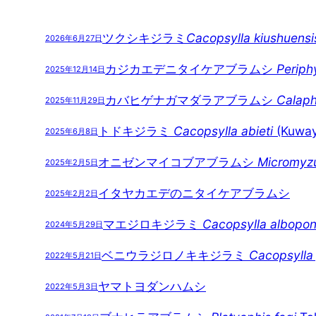
ツクシキジラミ
Cacopsylla kiushuensi
2026年6月27日
カジカエデニタイケアブラムシ
Periphy
2025年12月14日
カバヒゲナガマダラアブラムシ
Calaphi
2025年11月29日
トドキジラミ
Cacopsylla abieti
(Kuway
2025年6月8日
オニゼンマイコブアブラムシ
Micromyz
2025年2月5日
イタヤカエデのニタイケアブラムシ
2025年2月2日
マエジロキジラミ
Cacopsylla albopon
2024年5月29日
ベニウラジロノキキジラミ
Cacopsylla 
2022年5月21日
ヤマトヨダンハムシ
2022年5月3日