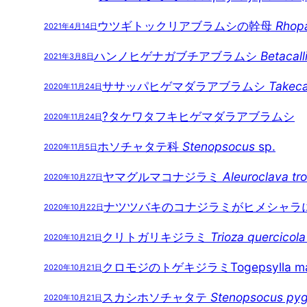
ウツギトックリアブラムシの幹母
Rhopa
2021年4月14日
ハンノヒゲナガブチアブラムシ
Betacall
2021年3月8日
ササッパヒゲマダラアブラムシ
Takeca
2020年11月24日
?タケワタフキヒゲマダラアブラムシ
2020年11月24日
ホソチャタテ科
Stenopsocus
sp.
2020年11月5日
ヤマグルマコナジラミ
Aleuroclava tr
2020年10月27日
ナツツバキのコナジラミがヒメシャラ
2020年10月22日
クリトガリキジラミ
Trioza quercicola
2020年10月21日
クロモジのトゲキジラミTogepsylla mats
2020年10月21日
スカシホソチャタテ
Stenopsocus py
2020年10月21日