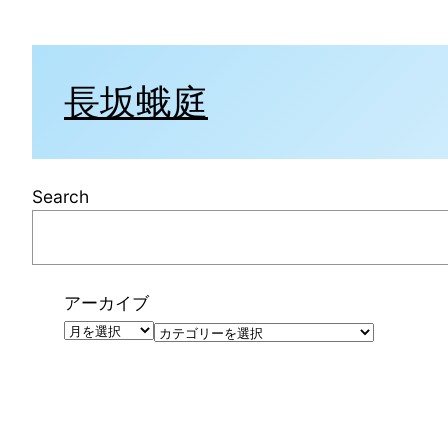
内
容
を
長坂蛾庭
ス
キ
ッ
プ
Search
アーカイブ
カ
テ
ゴ
リ
ー