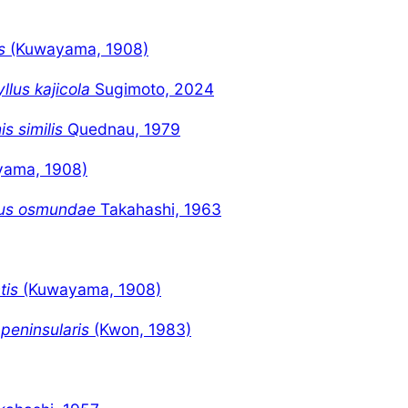
s
(Kuwayama, 1908)
llus kajicola
Sugimoto, 2024
s similis
Quednau, 1979
ama, 1908)
us osmundae
Takahashi, 1963
tis
(Kuwayama, 1908)
peninsularis
(Kwon, 1983)