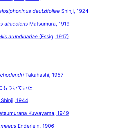
losiphoninus deutzifoliae
Shinji, 1924
is alnicolens
Matsumura, 1919
llis arundinariae
(Essig, 1917)
ochodendri
Takahashi, 1957
にもついていた
Shinji, 1944
umurana Kuwayama, 1949
gmaeus
Enderlein, 1906