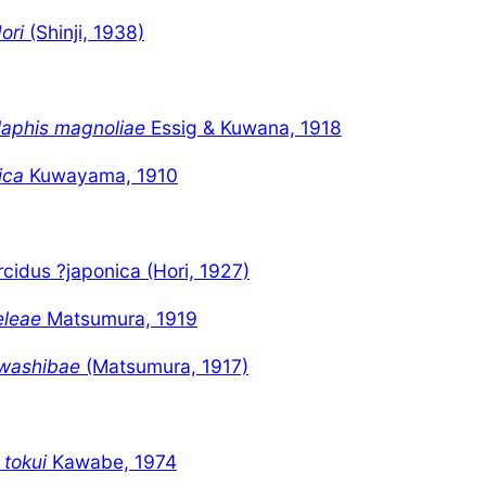
ori
(Shinji, 1938)
laphis magnoliae
Essig & Kuwana, 1918
ica
Kuwayama, 1910
?japonica (Hori, 1927)
eleae
Matsumura, 1919
awashibae
(Matsumura, 1917)
tokui
Kawabe, 1974