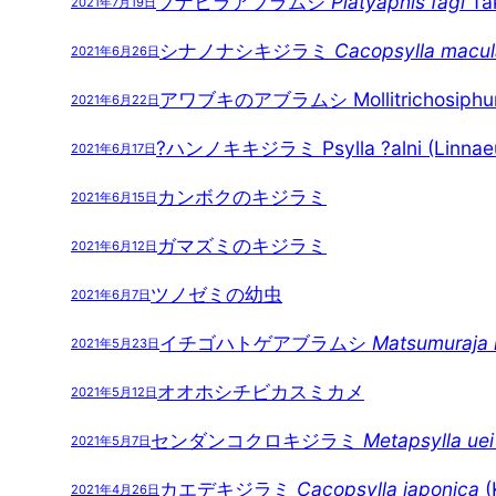
ブナヒラアブラムシ
Platyaphis fagi
Tak
2021年7月19日
シナノナシキジラミ
Cacopsylla macula
2021年6月26日
アワブキのアブラムシ Mollitrichosiphu
2021年6月22日
?ハンノキキジラミ Psylla ?alni (Linnaeu
2021年6月17日
カンボクのキジラミ
2021年6月15日
ガマズミのキジラミ
2021年6月12日
ツノゼミの幼虫
2021年6月7日
イチゴハトゲアブラムシ
Matsumuraja r
2021年5月23日
オオホシチビカスミカメ
2021年5月12日
センダンコクロキジラミ
Metapsylla uei
2021年5月7日
カエデキジラミ
Cacopsylla japonica
(
2021年4月26日