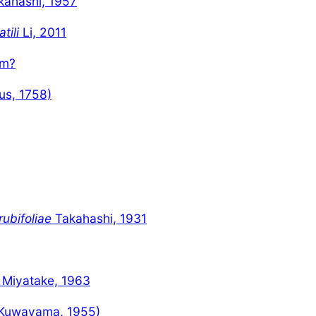
ahashi, 1957
tili
Li, 2011
m?
s, 1758)
ubifoliae
Takahashi, 1931
Miyatake, 1963
Kuwayama, 1955)