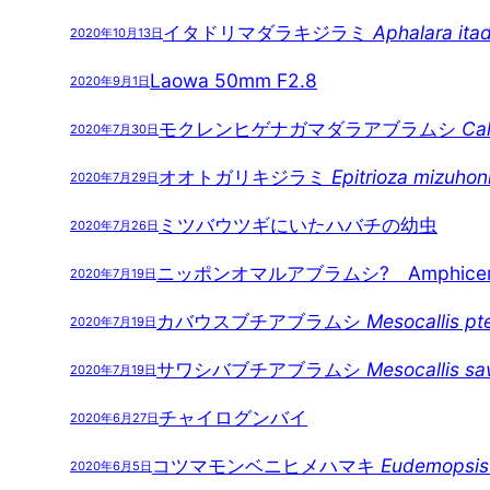
イタドリマダラキジラミ
Aphalara itad
2020年10月13日
Laowa 50mm F2.8
2020年9月1日
モクレンヒゲナガマダラアブラムシ
Ca
2020年7月30日
オオトガリキジラミ
Epitrioza mizuhon
2020年7月29日
ミツバウツギにいたハバチの幼虫
2020年7月26日
ニッポンオマルアブラムシ? Amphicercidus 
2020年7月19日
カバウスブチアブラムシ
Mesocallis pt
2020年7月19日
サワシバブチアブラムシ
Mesocallis s
2020年7月19日
チャイログンバイ
2020年6月27日
コツマモンベニヒメハマキ
Eudemopsis 
2020年6月5日