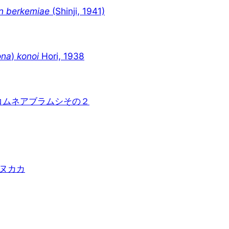
on berkemiae
(Shinji, 1941)
ona
)
konoi
Hori, 1938
コムネアブラムシその２
ヌカカ